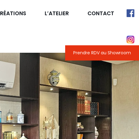
RÉATIONS
L’ATELIER
CONTACT
ISINES
S D’ACCUEIL
Prendre RDV au Showroom
ACARDS
SSINGS
S DE BAINS
CALIERS
-MESURE
IVERS